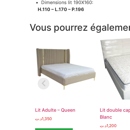
Dimensions lit 190X160:
H.110 – L.170 – P.196
Vous pourrez égalemen
Lit Adulte – Queen
Lit double ca
Blanc
د.ت
1,350
د.ت
1,200