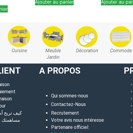
Ajouter au panier
Ajouter au pan
nier
Cuisine
Meuble
Décoration
Commode
Jardin
LIENT
A PROPOS
P
aison
aiement
Qui sommes-nous
raison
Contactez-Nous
our
كيف تربح أ
Recrutement
مساهمتك في
Votre avis nous intéresse
Partenaire officiel: