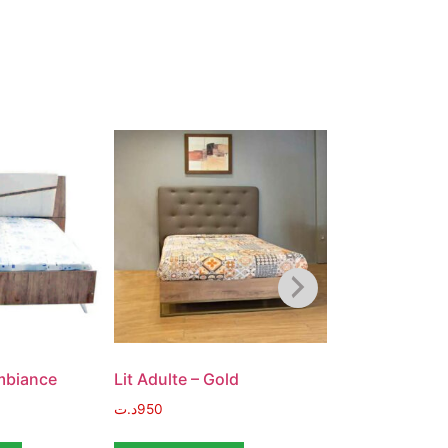
Ambiance
Lit Adulte – Gold
Lit Adulte – E
د.ت
950
د.ت
940