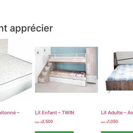
t apprécier
pitonné –
Lit Enfant – TWIN
Lit Adulte – 
د.ت
2,500
د.ت
1,050