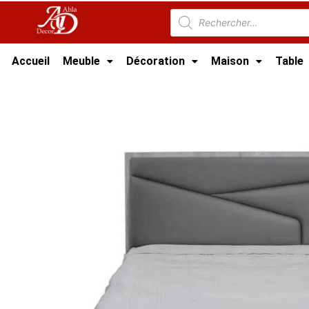
Accueil
Meuble
Décoration
Maison
Table
Accueil
/
Meuble Chambre
/
Lit tunisie
/ Lit A