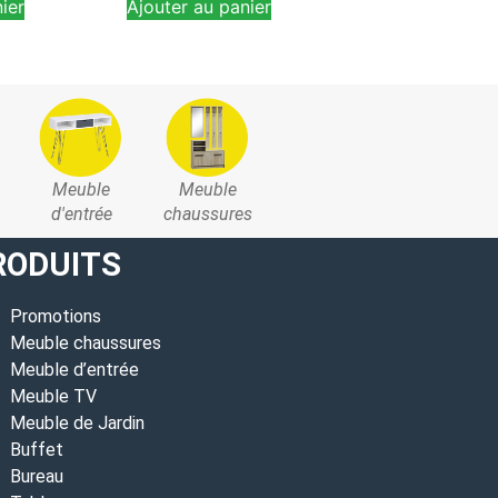
ier
Ajouter au panier
Ajouter au pan
Meuble
Meuble
d'entrée
chaussures
RODUITS
Promotions
Meuble chaussures
Meuble d’entrée
Meuble TV
Meuble de Jardin
Buffet
Bureau