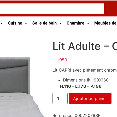
Cuisine
Salle de bain
Chambre
Meubles de
dulte – Capri
Lit Adulte – 
د.ت
950
Lit CAPRI avec piétement chrom
Dimensions lit 190X160:
H.110 – L.170 – P.196
Ajouter au panier
Référence:
00022079SF