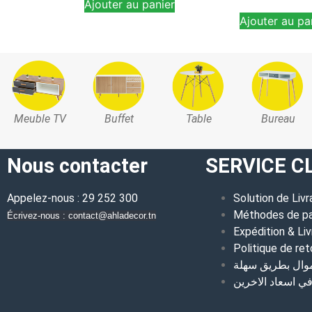
Ajouter au panier
Ajouter au pa
Meuble TV
Buffet
Table
Bureau
Nous contacter
SERVICE C
Appelez-nous : 29 252 300
Solution de Livr
Méthodes de p
Écrivez-nous : contact@ahladecor.tn
Expédition & Liv
Politique de ret
موال بطريق سهلة
 اسعاد الاخرين