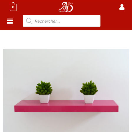
0
Accueil
/
Décoration tunisie
/
Etagère de rangement
tunisie
/ Étagère murale 90cm