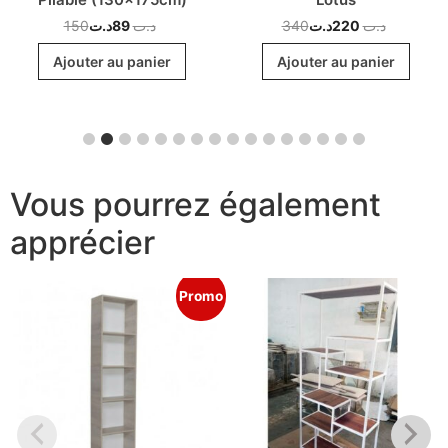
150
د.ت
89
د.ت
340
د.ت
220
د.ت
Ajouter au panier
Ajouter au panier
Vous pourrez également
apprécier
Promo