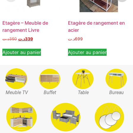
Etagère – Meuble de
Etagère de rangement en
rangement Livre
acier
د.ت
350
د.ت
339
د.ت
699
Ajouter au panier
Ajouter au panier
Meuble TV
Buffet
Table
Bureau