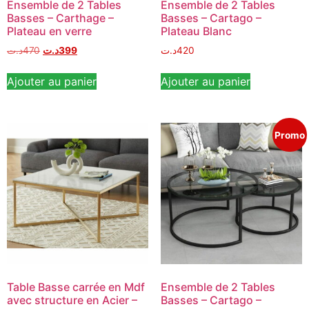
Ensemble de 2 Tables
Ensemble de 2 Tables
Basses – Carthage –
Basses – Cartago –
Plateau en verre
Plateau Blanc
د.ت
470
د.ت
399
د.ت
420
Ajouter au panier
Ajouter au panier
Promo
Table Basse carrée en Mdf
Ensemble de 2 Tables
avec structure en Acier –
Basses – Cartago –