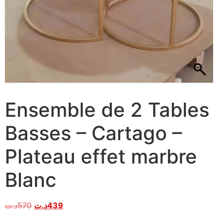
Ensemble de 2 Tables
Basses – Cartago –
Plateau effet marbre
Blanc
د.ت
570
د.ت
439