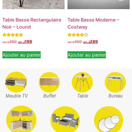
Table Basse Rectangulaire
Table Basse Moderne –
Noir – Lound
Costway
Note
Note
د.ت
350
د.ت
199
د.ت
450
د.ت
289
5.00
4.00
sur 5
sur 5
Ajouter au panier
Ajouter au panier
Meuble TV
Buffet
Table
Bureau