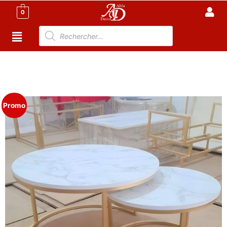
0
Accueil
/
Meuble Moderne
/
Nouveaux
Produit
/ Ensemble de 2 Tables Basses – Cartago –
Plateau effet marbre Blanc
Promo