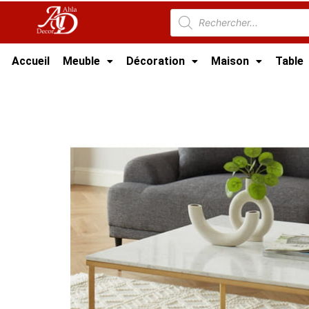
Accueil
Meuble
Décoration
Maison
Table
Accueil
/
Meuble Moderne
/
Nouveaux Produi