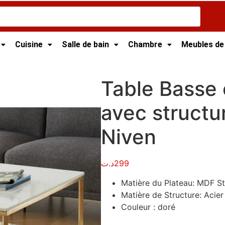
Cuisine
Salle de bain
Chambre
Meubles de
t
/ Table Basse carrée en Mdf avec structure en Acier – Niv
Table Basse 
avec structu
Niven
د.ت
299
Matière du Plateau: MDF Str
Matière de Structure: Acier
Couleur : doré