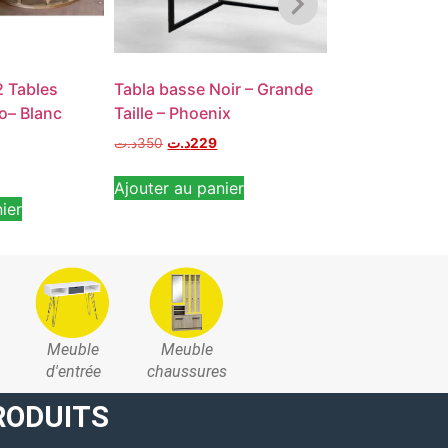
2 Tables
Tabla basse Noir – Grande
3 Tables bass
o– Blanc
Taille – Phoenix
design
د.ت
350
د.ت
229
Note
د.ت
320
د.ت
249
5.00
Ajouter au panier
sur 5
ier
Ajouter au pan
Meuble
Meuble
d'entrée
chaussures
RODUITS