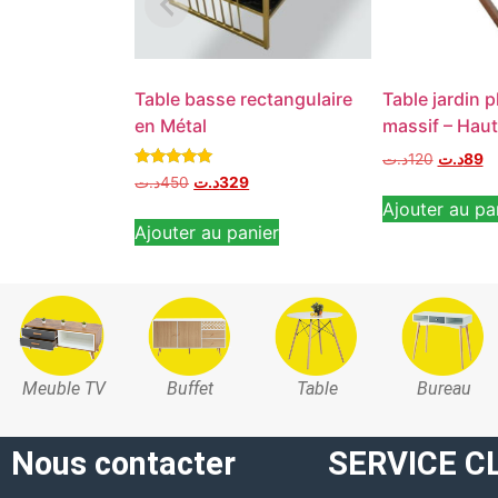
Table basse rectangulaire
Table jardin p
en Métal
massif – Haut
د.ت
120
د.ت
89
Note
د.ت
450
د.ت
329
5.00
Ajouter au pa
sur 5
Ajouter au panier
Meuble TV
Buffet
Table
Bureau
Nous contacter
SERVICE C