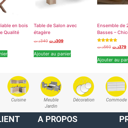
liable en bois
Table de Salon avec
Ensemble de 
e Qualité
étagère
Basses – Chic
د.ت
340
د.ت
309
Note
د.ت
560
د.ت
379
5.00
nier
Ajouter au panier
sur 5
Ajouter au pan
Cuisine
Meuble
Décoration
Commode
Jardin
LIENT
A PROPOS
P