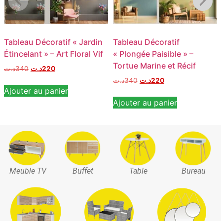
Tableau Décoratif « Jardin
Tableau Décoratif
Étincelant » – Art Floral Vif
« Plongée Paisible » –
Tortue Marine et Récif
د.ت
340
د.ت
220
د.ت
340
د.ت
220
Ajouter au panier
Ajouter au panier
Meuble TV
Buffet
Table
Bureau