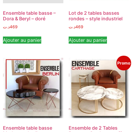
Ensemble table basse –
Lot de 2 tables basses
Dora & Beryl – doré
rondes – style industriel
د.ت
469
د.ت
469
Ajouter au panier
Ajouter au panier
Promo
Ensemble table basse
Ensemble de 2 Tables