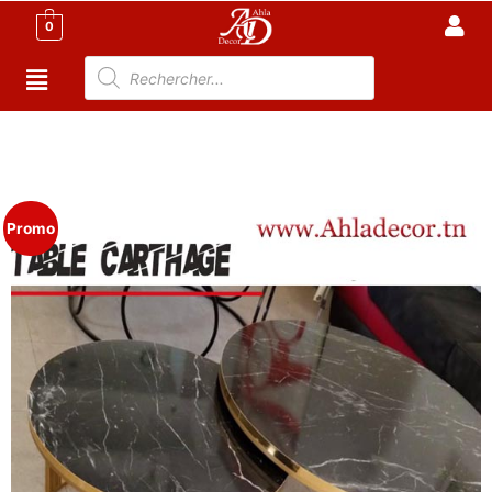
0
Accueil
/
Meuble Moderne
/
Nouveaux
Produit
/ Ensemble de 2 Tables Basses – Carthage –
effet Marbre-Noir
Promo