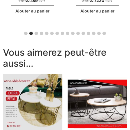
150
د.ت
89
د.ت
340
د.ت
220
د.ت
Ajouter au panier
Ajouter au panier
Vous aimerez peut-être
aussi…