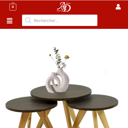
0
Accueil
/
Meuble Moderne
/
Nouveaux
Produit
/ Ensemble 3 Tables Basse Scandinave – Marron