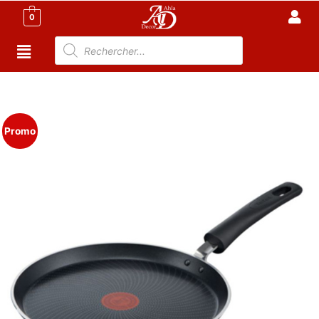
0
Accueil
/
Cuisine
/
Casseroles et poêles
/ Crêpière tefal
generous cook 25 cm
Promo