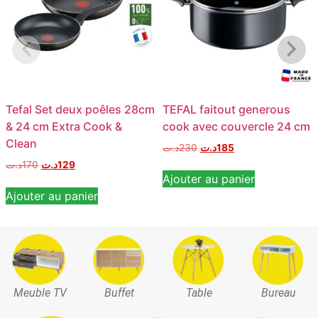
Tefal Set deux poêles 28cm
TEFAL faitout generous
& 24 cm Extra Cook &
cook avec couvercle 24 cm
Clean
د.ت
230
د.ت
185
د.ت
170
د.ت
129
Ajouter au panier
Ajouter au panier
Meuble TV
Buffet
Table
Bureau