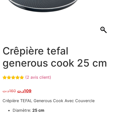
Crêpière tefal
generous cook 25 cm
(
2
avis client)
Noté
2
5.00
sur 5
د.ت
160
د.ت
109
basé sur
notations
client
Crêpière TEFAL Generous Cook Avec Couvercle
Diamètre:
25 cm