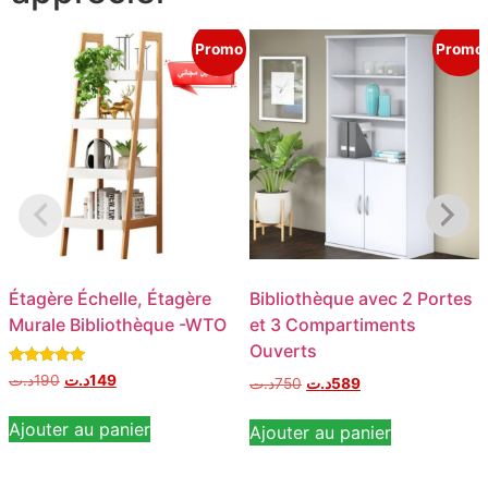
Promo
Promo
Étagère Échelle, Étagère
Bibliothèque avec 2 Portes
Murale Bibliothèque -WTO
et 3 Compartiments
Ouverts
Note
د.ت
190
د.ت
149
د.ت
750
د.ت
589
5.00
sur 5
Ajouter au panier
Ajouter au panier