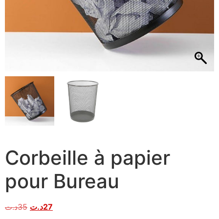
Corbeille à papier
pour Bureau
د.ت
35
د.ت
27