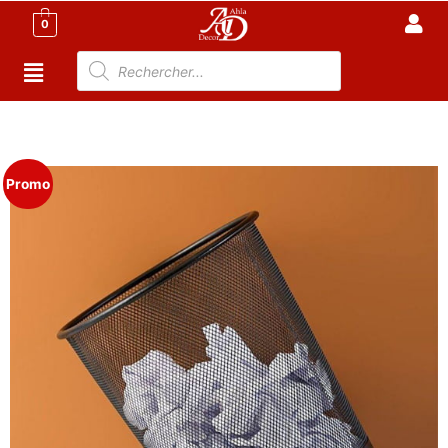
0
Accueil
/
Meubles de Bureau
/
Rangement
Bureau
/ Corbeille à papier pour Bureau
Promo