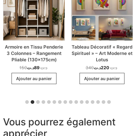
Armoire en Tissu Penderie
Tableau Décoratif « Regard
3 Colonnes – Rangement
Spirituel » – Art Moderne et
Pliable (130x175cm)
Lotus
150
د.ت
89
د.ت
340
د.ت
220
د.ت
Ajouter au panier
Ajouter au panier
Vous pourrez également
apprécier