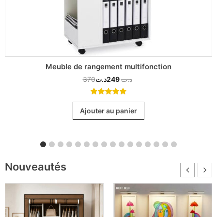
Meuble de rangement multifonction
370
د.ت
249
د.ت
5.00
out
of 5
Ajouter au panier
Nouveautés