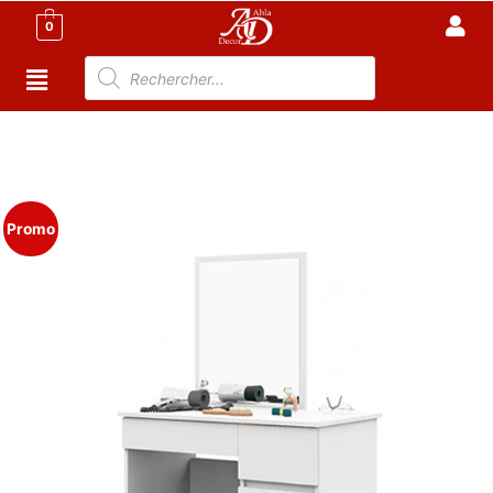
0
Accueil
/
Meuble Chambre
/
Coiffeuse
Tunisie
/ Coiffeuse de Maquillage Moderne avec Miroir –
Stalyze
Promo