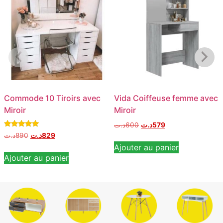
Commode 10 Tiroirs avec
Vida Coiffeuse femme avec
Miroir
Miroir
د.ت
600
د.ت
579
Note
د.ت
890
د.ت
829
5.00
Ajouter au panier
sur 5
Ajouter au panier