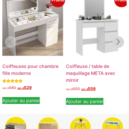
Promo
Promo
Coiffeuses pour chambre
Coiffeuse / table de
fille moderne
maquillage META avec
miroir
Note
د.ت
580
د.ت
529
د.ت
650
د.ت
559
5.00
sur 5
Ajouter au panier
Ajouter au panier