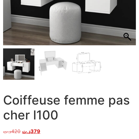
Coiffeuse femme pas
cher l100
د.ت
420
د.ت
379