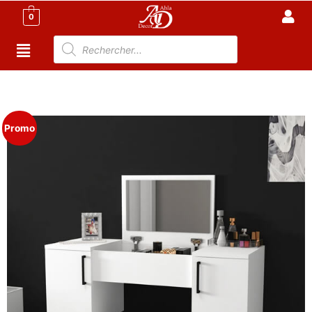
0
Accueil
/
Meuble Chambre
/
Coiffeuse
Tunisie
/ Coiffeuse femme pas cher l100
Promo