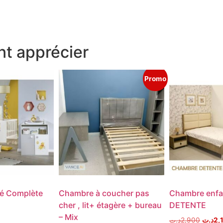
t apprécier
Promo
é Complète
Chambre à coucher pas
Chambre enfa
cher , lit+ étagère + bureau
DETENTE
– Mix
د.ت
2,900
د.ت
2,