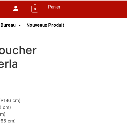
Panier
0
 Bureau
Nouveaux Produit
oucher
erla
/P196 cm)
2 cm)
cm)
P65 cm)