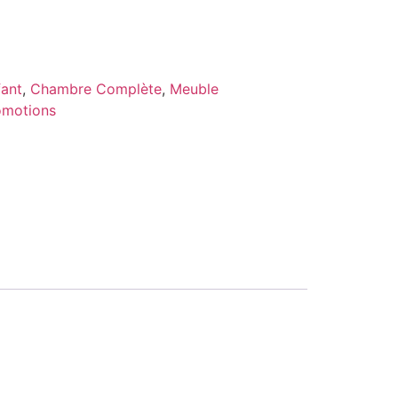
fant
,
Chambre Complète
,
Meuble
omotions