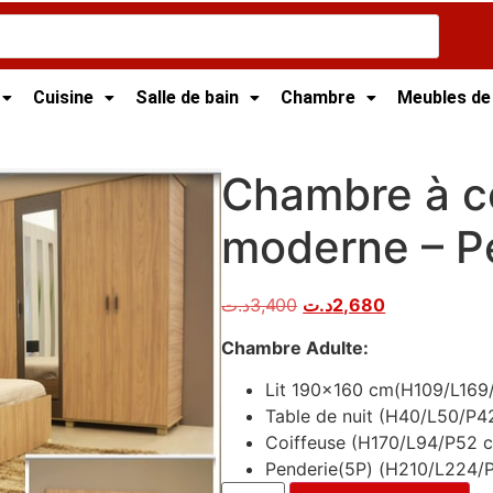
Cuisine
Salle de bain
Chambre
Meubles de
te
/ Chambre à coucher moderne – Perla
Chambre à c
moderne – P
د.ت
3,400
د.ت
2,680
Chambre Adulte:
Lit 190×160 cm(H109/L169
Table de nuit (H40/L50/P4
Coiffeuse (H170/L94/P52 
Penderie(5P) (H210/L224/