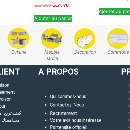
د.ت
1,500
د.ت
1,170
Ajouter au pan
Ajouter au panier
Cuisine
Meuble
Décoration
Commode
Jardin
LIENT
A PROPOS
P
aison
aiement
Qui sommes-nous
raison
Contactez-Nous
our
كيف تربح أ
Recrutement
مساهمتك في
Votre avis nous intéresse
Partenaire officiel: