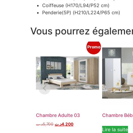
Coiffeuse (H170/L94/P52 cm)
Penderie(5P) (H210/L224/P65 cm)
Vous pourrez égalemen
Promo
Chambre Adulte 03
Chambre Béb
د.ت
5,700
د.ت
4,200
Lire la suite