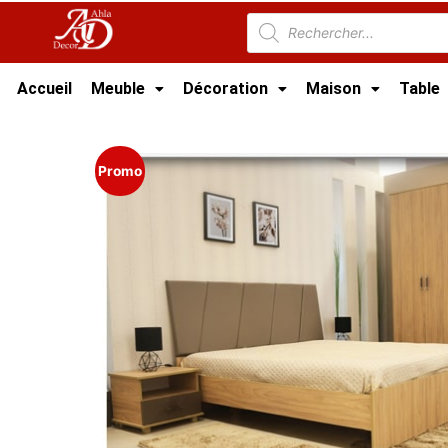
Accueil
Meuble
Décoration
Maison
Table
Accueil
/
Meuble Chambre
/
Chambre Complè
Promo