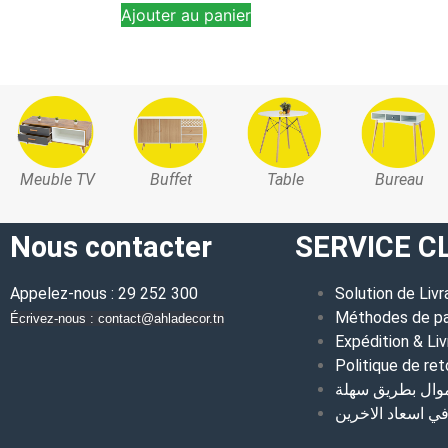
Ajouter au panier
Meuble TV
Buffet
Table
Bureau
Nous contacter
SERVICE C
Appelez-nous : 29 252 300
Solution de Livr
Méthodes de p
Écrivez-nous : contact@ahladecor.tn
Expédition & Liv
Politique de ret
موال بطريق سهلة
 اسعاد الاخرين