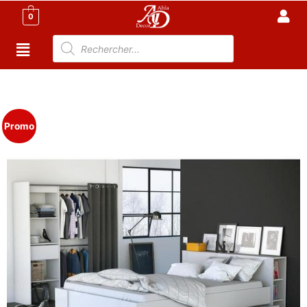
0
Accueil
/
Meuble Chambre
/
Chambre
Complète
/ Chambre à coucher marche
Promo