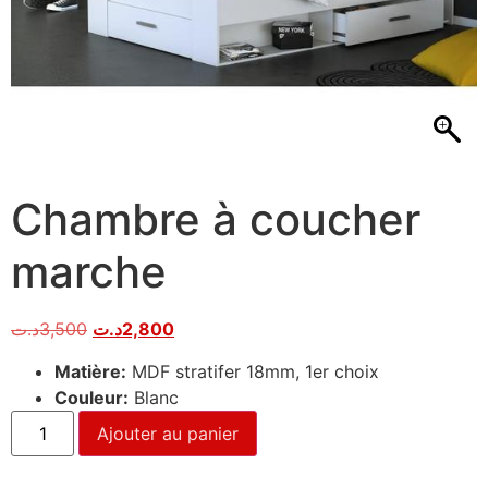
Chambre à coucher
marche
د.ت
3,500
د.ت
2,800
Matière:
MDF stratifer 18mm, 1er choix
Couleur:
Blanc
Ajouter au panier