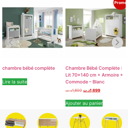
Promo
chambre bébé complète
Chambre Bébé Complète :
Lit 70×140 cm + Armoire +
Lire la suite
Commode – Blanc
د.ت
1,800
د.ت
1,699
Ajouter au panier