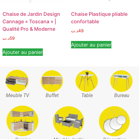
Chaise de Jardin Design
Chaise Plastique pliable
Cannage « Toscana » |
confortable
Qualité Pro & Moderne
د.ت
49
د.ت
59
Ajouter au panier
Ajouter au panier
Meuble TV
Buffet
Table
Bureau