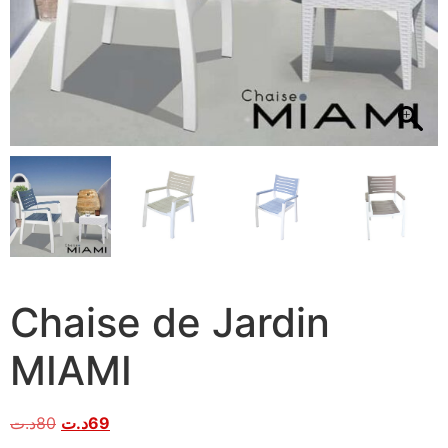
Chaise de Jardin
MIAMI
د.ت
80
د.ت
69