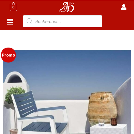
0
Accueil
/
Meuble Moderne
/
Meuble jardin
Tunisie
/
Chaise De Jardin
/ Chaise de Jardin MIAMI
Promo