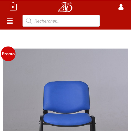
0
Accueil
/
Meubles de Bureau
/
Chaise de Bureau
Tunisie
/ Chaise Salle d’attente CH20
Promo