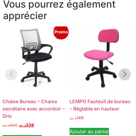
Vous pourrez également
apprécier
Promo
Chaise Bureau – Chaise
LEMPO Fauteuil de bureau
secrétaire avec accordoir –
– Réglable en hauteur
Gris
د.ت
149
د.ت
400
د.ت
339
Ajouter au panier