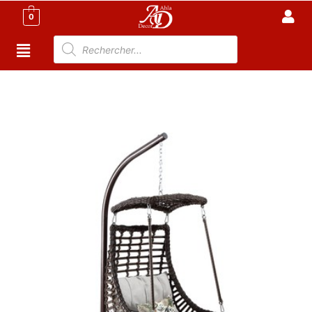
0
Accueil
/
Meuble Moderne
/
Meuble jardin
Tunisie
/
BALANÇOIRES - HAMAC
/ Carpi Balançoire
pour jardin