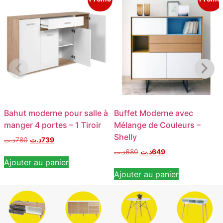
Bahut moderne pour salle à
Buffet Moderne avec
manger 4 portes – 1 Tiroir
Mélange de Couleurs –
Shelly
د.ت
780
د.ت
739
د.ت
680
د.ت
649
Ajouter au panier
Ajouter au panier