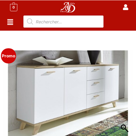
0
Accueil
/
Salle à manger Tunisie
/
Buffet Tunisie
/ Buffet
scandinave 3 portes, 3 tiroirs
Promo