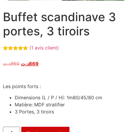
Buffet scandinave 3
portes, 3 tiroirs
(
1
avis client)
Noté
1
5.00
sur 5
د.ت
950
د.ت
869
basé sur
notation
client
Les points forts :
Dimensions (L / P / H): 1m80/45/80 cm
Matière: MDF stratifier
3 Portes, 3 tiroirs