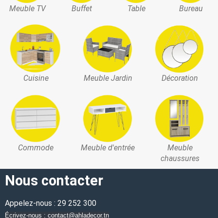
Meuble TV
Buffet
Table
Bureau
Cuisine
Meuble Jardin
Décoration
Commode
Meuble d'entrée
Meuble
chaussures
Nous contacter
Appelez-nous : 29 252 300
Écrivez-nous : contact@ahladecor.tn