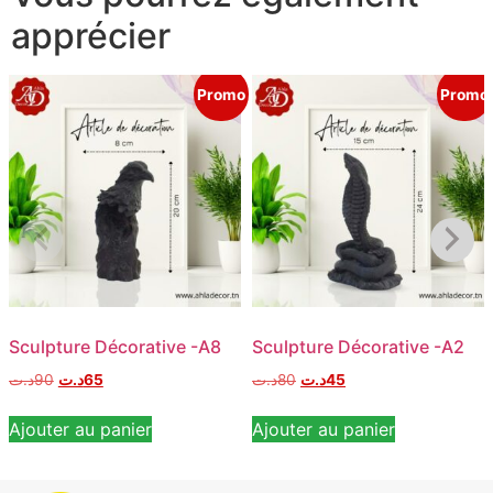
apprécier
Promo
Promo
Sculpture Décorative -A8
Sculpture Décorative -A2
د.ت
90
د.ت
65
د.ت
80
د.ت
45
Ajouter au panier
Ajouter au panier