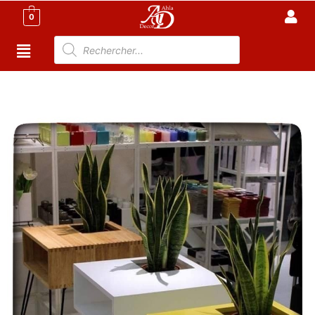
0
Accueil
/
Décoration tunisie
/
Etagère de rangement
tunisie
/ Article de décoration moderne