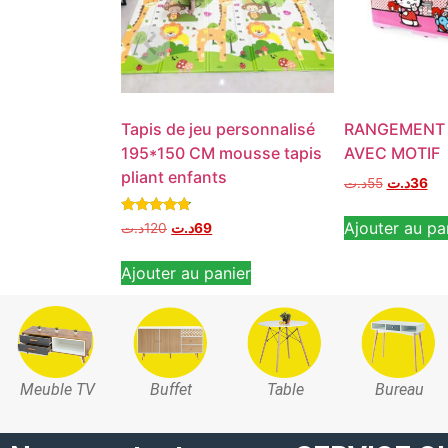
Tapis de jeu personnalisé
RANGEMENT
195*150 CM mousse tapis
AVEC MOTIF
pliant enfants
د.ت
55
د.ت
36
Note
Ajouter au pa
د.ت
120
د.ت
69
4.60
sur 5
Ajouter au panier
Meuble TV
Buffet
Table
Bureau