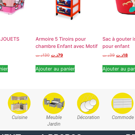
 JOUETS
Armoire 5 Tiroirs pour
Sac à gouter 
chambre Enfant avec Motif
pour enfant
د.ت
130
د.ت
79
د.ت
39
د.ت
18
nier
Ajouter au panier
Ajouter au pan
Cuisine
Meuble
Décoration
Commode
Jardin