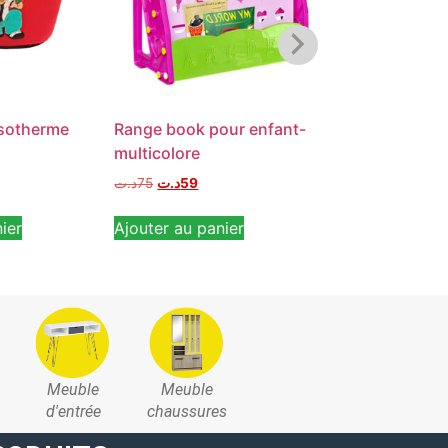
isotherme
Range book pour enfant-
Armoire 4 Tiro
multicolore
chambre Enfan
د.ت
75
د.ت
59
د.ت
90
د.ت
69
ier
Ajouter au panier
Ajouter au pan
Meuble
Meuble
d'entrée
chaussures