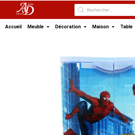
Accueil
Meuble
Décoration
Maison
Table
Accueil
/
Meuble Moderne
/
Armoire Tunisie