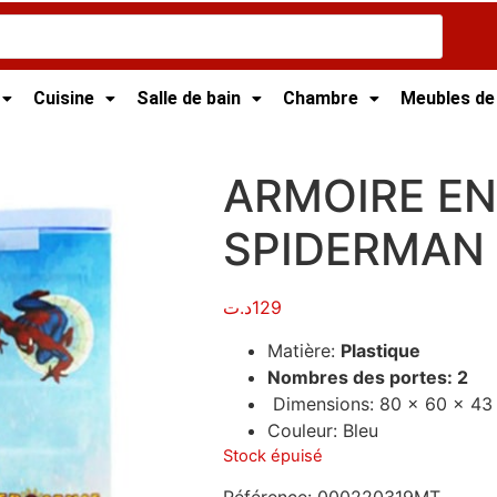
Cuisine
Salle de bain
Chambre
Meubles de
/
Armoire Plastique
/ ARMOIRE EN PLASTIQUE SPIDERMAN 
ARMOIRE EN
SPIDERMAN 
د.ت
129
Matière:
Plastique
Nombres des portes: 2
Dimensions: 80 x 60 x 43
Couleur: Bleu
Stock épuisé
Référence:
000220319MT