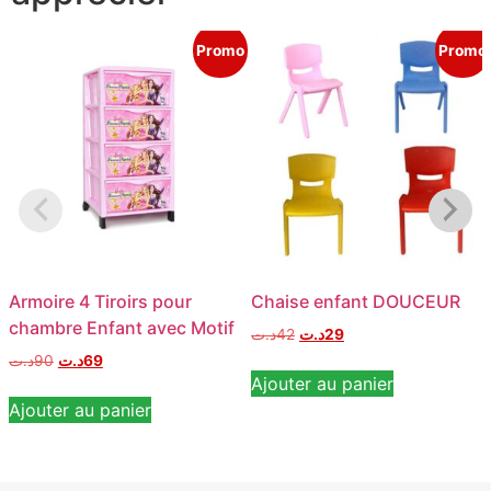
Promo
Promo
Armoire 4 Tiroirs pour
Chaise enfant DOUCEUR
chambre Enfant avec Motif
د.ت
42
د.ت
29
د.ت
90
د.ت
69
Ajouter au panier
Ajouter au panier