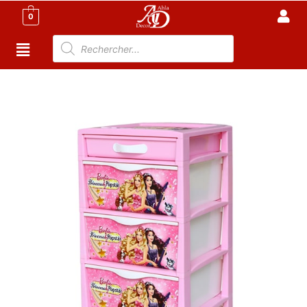
0
Accueil
/
TABLE TUNISIE
/
Table, Chaise et Rangement
Enfant
/ Armoire de rangement pour Enfant