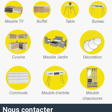
Meuble TV
Buffet
Table
Bureau
Cuisine
Meuble Jardin
Décoration
Commode
Meuble d'entrée
Meuble
chaussures
Nous contacter