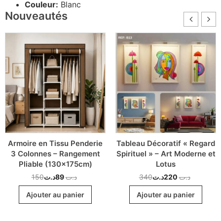
Couleur:
Blanc
Nouveautés
Armoire en Tissu Penderie
Tableau Décoratif « Regard
3 Colonnes – Rangement
Spirituel » – Art Moderne et
Pliable (130x175cm)
Lotus
150
د.ت
89
د.ت
340
د.ت
220
د.ت
Ajouter au panier
Ajouter au panier