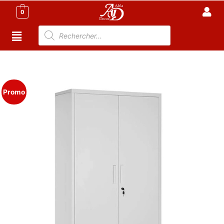
0
Accueil
/
Meubles de Bureau
/
Rangement
Bureau
/ Armoire de rangement 2 portes
Promo