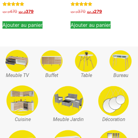
Note
Note
د.ت
470
د.ت
379
د.ت
370
د.ت
279
5.00
5.00
sur 5
sur 5
Ajouter au panier
Ajouter au panier
Meuble TV
Buffet
Table
Bureau
Cuisine
Meuble Jardin
Décoration