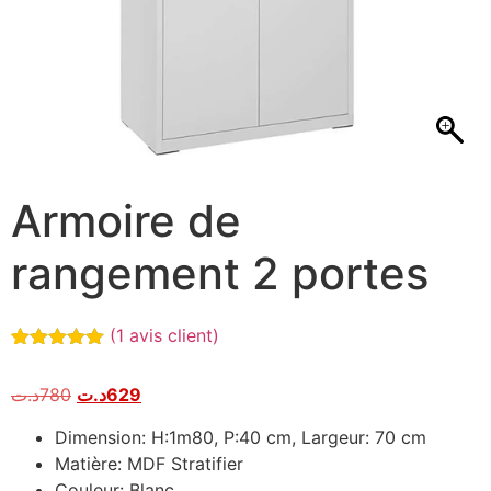
Armoire de
rangement 2 portes
(
1
avis client)
Noté
1
5.00
sur 5
د.ت
780
د.ت
629
basé sur
notation
client
Dimension: H:1m80, P:40 cm, Largeur: 70 cm
Matière: MDF Stratifier
Couleur: Blanc