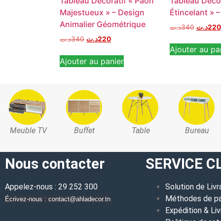
Tableau Décoratif « Paon
Tableau Décor
Majestueux » – Design
Étincelant » – 
Animalier Géométrique
د.ت
340
د.ت
220
د.ت
340
د.ت
220
Ajouter au pa
Ajouter au panier
Meuble TV
Buffet
Table
Bureau
Nous contacter
SERVICE C
Appelez-nous : 29 252 300
Solution de Livr
Méthodes de p
Écrivez-nous : contact@ahladecor.tn
Expédition & Liv