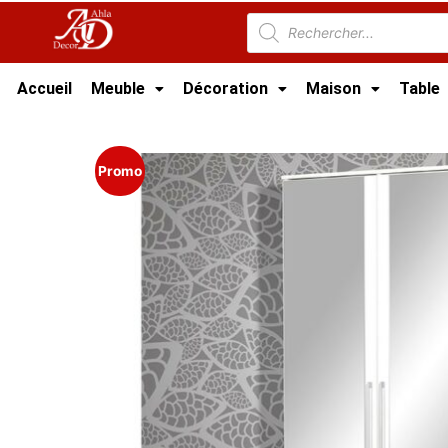
Accueil
Meuble
Décoration
Maison
Table
Accueil
/
Meuble Moderne
/
Porte chaussures
Promo