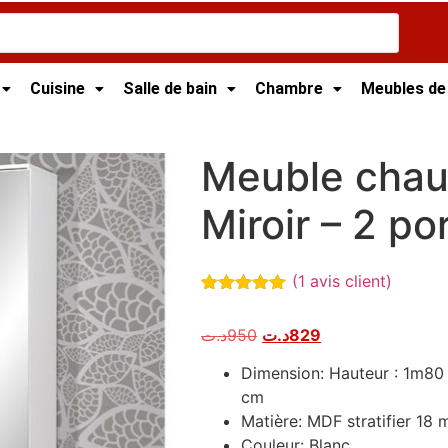
Cuisine
Salle de bain
Chambre
Meubles de
 Tunisie
/ Meuble chaussures- façade Miroir – 2 portes, L:
Meuble chau
Miroir – 2 p
(
1
avis client)
Noté
1
5.00
sur 5
د.ت
950
د.ت
829
basé sur
notation
client
Dimension: Hauteur : 1m80 
cm
Matière: MDF stratifier 18 
Couleur: Blanc