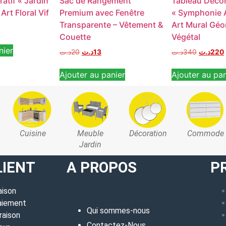
atif « Jardin
Sac de Rangement
Tableau Décor
Art Floral Vif
Premium avec Fenêtre
« Symphonie A
Transparente – Vêtement &
Art Mural Géo
Couette
Végétal
nier
د.ت
20
د.ت
13
د.ت
340
د.ت
220
Ajouter au panier
Ajouter au pan
Cuisine
Meuble
Décoration
Commode
Jardin
LIENT
A PROPOS
P
aison
aiement
Qui sommes-nous
raison
Contactez-Nous