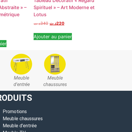
atif
Tableau Décoratif « Regard
Hamac Gonflab
bstraite » –
Spirituel » – Art Moderne et
Piscine 4-en-1
métrique
Lotus
de Plage Multi
د.ت
340
د.ت
220
د.ت
30
د.ت
19
Ajouter au panier
Ajouter au pan
ier
Meuble
Meuble
d'entrée
chaussures
RODUITS
Promotions
Meuble chaussures
Meuble d’entrée