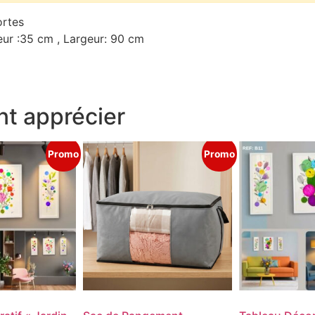
ortes
ur :35 cm , Largeur: 90 cm
t apprécier
Promo
Promo