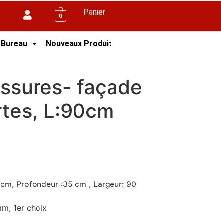
Panier
0
 Bureau
Nouveaux Produit
90cm
ssures- façade
ortes, L:90cm
cm, Profondeur :35 cm , Largeur: 90
mm, 1er choix