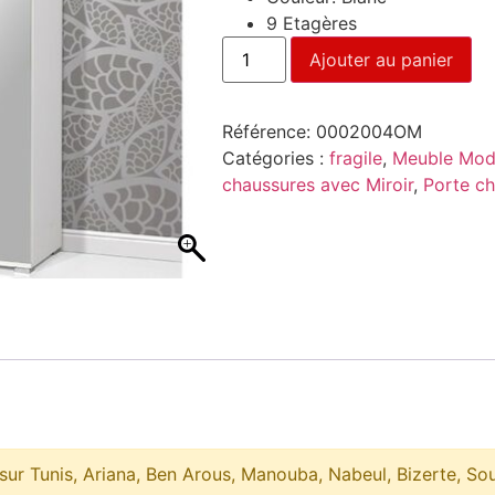
9 Etagères
Ajouter au panier
Référence:
0002004OM
Catégories :
fragile
,
Meuble Mod
chaussures avec Miroir
,
Porte ch
 sur Tunis, Ariana, Ben Arous, Manouba, Nabeul, Bizerte, So