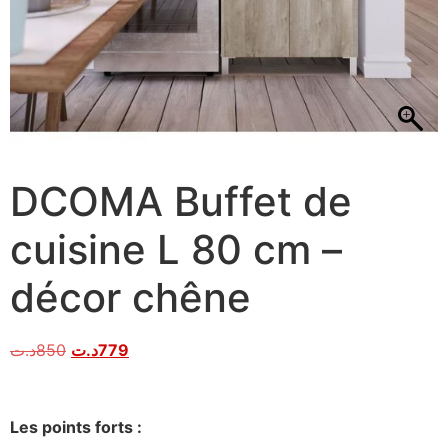
DCOMA Buffet de
cuisine L 80 cm –
décor chêne
د.ت
850
د.ت
779
Les points forts :