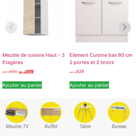
Meuble de cuisine Haut – 3
Elément Cuisine bas 80 cm
Etagères
2 portes et 2 tiroirs
د.ت
450
د.ت
399
د.ت
529
Ajouter au panier
Ajouter au panier
Meuble TV
Buffet
Table
Bureau