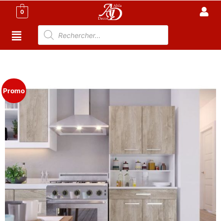
0
Accueil
/
Cuisine
/
Buffet Cuisine tunisie
/ DCOMA
Buffet de cuisine L 80 cm – décor chêne
Promo