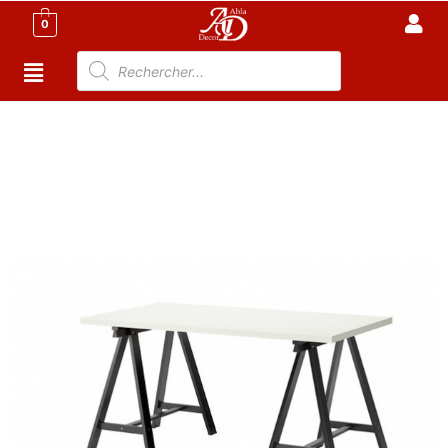
0
Accueil
/
Meubles de Bureau
/
Bureaux
Informatiques
/ Bureau tréteaux Moderne BM100