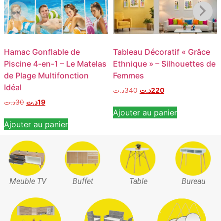
Hamac Gonflable de
Tableau Décoratif « Grâce
Piscine 4-en-1 – Le Matelas
Ethnique » – Silhouettes de
de Plage Multifonction
Femmes
Idéal
د.ت
340
د.ت
220
د.ت
30
د.ت
19
Ajouter au panier
Ajouter au panier
Meuble TV
Buffet
Table
Bureau