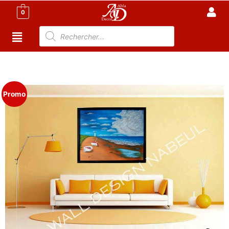
0
Accueil
/
Décoration tunisie
/
Tableau tunisie
/ Tableau
unique et original
Promo