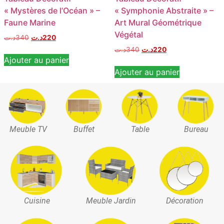
« Mystères de l’Océan » –
« Symphonie Abstraite » –
Faune Marine
Art Mural Géométrique
Végétal
د.ت
340
د.ت
220
د.ت
340
د.ت
220
Ajouter au panier
Ajouter au panier
Meuble TV
Buffet
Table
Bureau
Cuisine
Meuble Jardin
Décoration