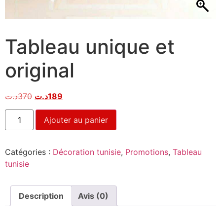
Tableau unique et
original
د.ت
370
د.ت
189
Ajouter au panier
Catégories :
Décoration tunisie
,
Promotions
,
Tableau
tunisie
Description
Avis (0)