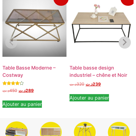
Table Basse Moderne –
Table basse design
Costway
industriel – chêne et Noir
د.ت
320
د.ت
239
Note
د.ت
450
د.ت
289
4.00
Ajouter au panier
sur 5
Ajouter au panier