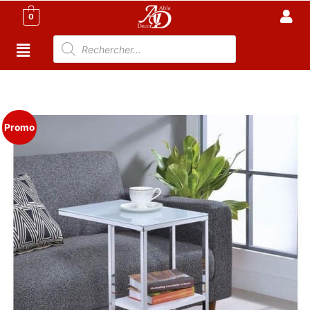
0
Accueil
/
Meuble Moderne
/
Nouveaux Produit
/ Table
de Lit INOX – Pose café DREM
Promo