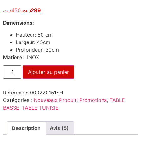
Noté
5
4.80
sur 5
د.ت
450
د.ت
299
basé sur
notations
client
Dimensions:
Hauteur: 60 cm
Largeur: 45cm
Profondeur: 30cm
Matière:
INOX
Ajouter au panier
Référence:
000220151SH
Catégories :
Nouveaux Produit
,
Promotions
,
TABLE
BASSE
,
TABLE TUNISIE
Description
Avis (5)