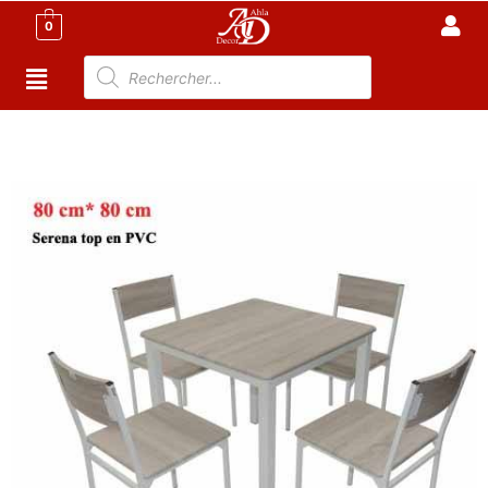
0
Accueil
/
Cuisine
/
Meuble cuisine Tunisie
/ Table de
cuisine, 4 personnes