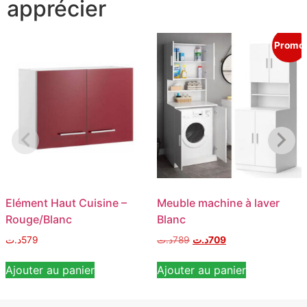
apprécier
Promo
Elément Haut Cuisine –
Meuble machine à laver
Rouge/Blanc
Blanc
د.ت
579
د.ت
789
د.ت
709
Ajouter au panier
Ajouter au panier