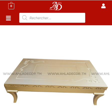
0
Accueil
/
TABLE TUNISIE
/
TABLE BASSE
/ Table Basse
Rectangulaire – ARBI