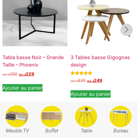
Tabla basse Noir – Grande
3 Tables basse Gigognes
Taille – Phoenix
design
د.ت
350
د.ت
229
Note
د.ت
320
د.ت
249
5.00
Ajouter au panier
sur 5
Ajouter au panier
Meuble TV
Buffet
Table
Bureau