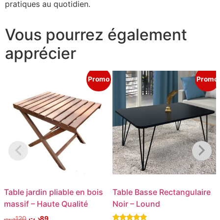
pratiques au quotidien.
Vous pourrez également
apprécier
Promo
Promo
Table jardin pliable en bois
Table Basse Rectangulaire
massif – Haute Qualité
Noir – Lound
د.ت
120
د.ت
89