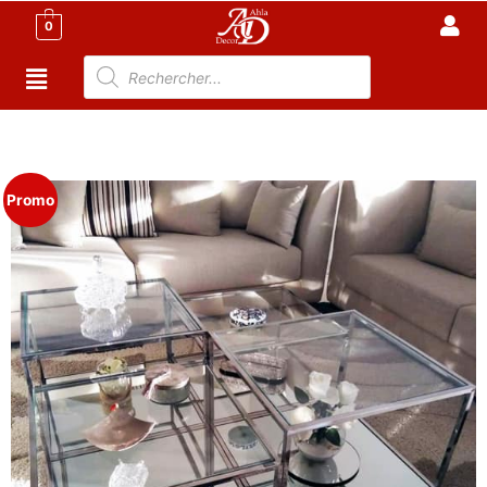
0
Accueil
/
Meuble Moderne
/
Nouveaux Produit
/ Table
Basse pour salon en INOX – ROQU
Promo