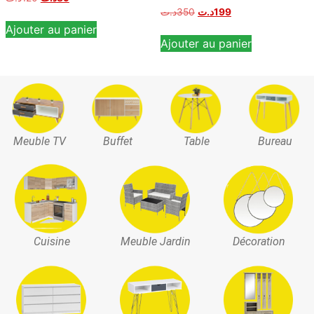
Note
د.ت
350
د.ت
199
5.00
Ajouter au panier
sur 5
Ajouter au panier
Meuble TV
Buffet
Table
Bureau
Cuisine
Meuble Jardin
Décoration