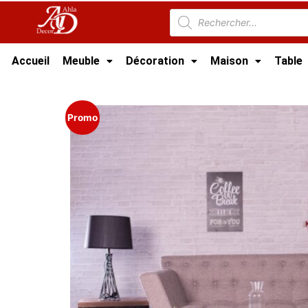
Accueil
Meuble
Décoration
Maison
Table
Accueil
/
Meuble Moderne
/
Nouveaux Produi
Promo