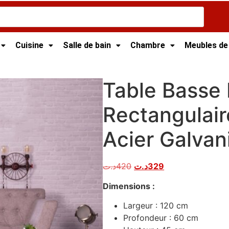
Cuisine
Salle de bain
Chambre
Meubles de
t
/ Table Basse Industrielle Rectangulaire – Structure en Aci
Table Basse I
Rectangulair
Acier Galvan
د.ت
420
د.ت
329
Dimensions :
Largeur : 120 cm
Profondeur : 60 cm