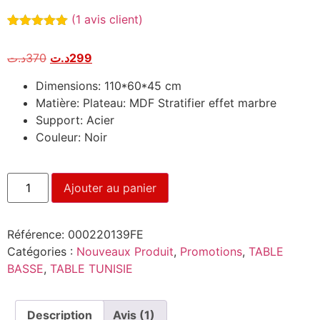
(
1
avis client)
Noté
1
5.00
sur 5
د.ت
370
د.ت
299
basé sur
notation
client
Dimensions: 110*60*45 cm
Matière: Plateau: MDF Stratifier effet marbre
Support: Acier
Couleur: Noir
Ajouter au panier
Référence:
000220139FE
Catégories :
Nouveaux Produit
,
Promotions
,
TABLE
BASSE
,
TABLE TUNISIE
Description
Avis (1)