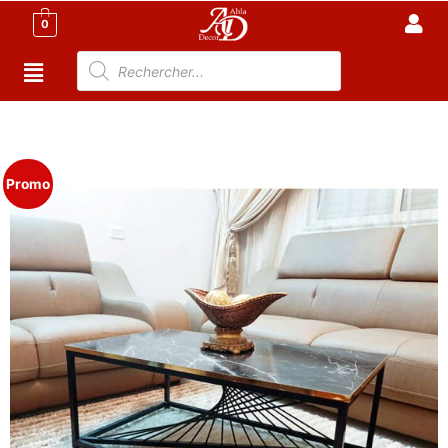
0
Accueil
/
Meuble Moderne
/
Nouveaux Produit
/ Table
Salon Rectangulaire Moderne – Focus
Promo