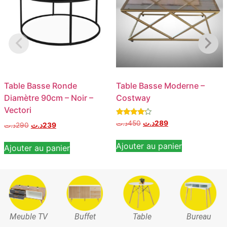
Table Basse Ronde
Table Basse Moderne –
Diamètre 90cm – Noir –
Costway
Vectori
Note
د.ت
450
د.ت
289
د.ت
290
د.ت
239
4.00
sur 5
Ajouter au panier
Ajouter au panier
Meuble TV
Buffet
Table
Bureau