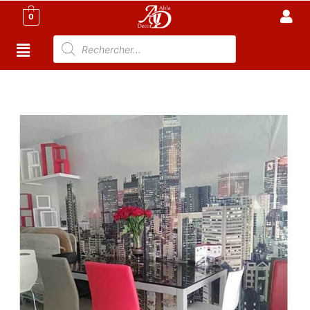
0
Accueil
/
Salle à manger Tunisie
/
Salle à Manger
complète
/ Table avec 6 chaises