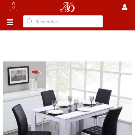
0
Accueil
/
Cuisine
/
Meuble cuisine Tunisie
/ Table à
manger de 4 à 6 personnes