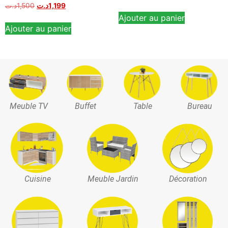
Note
د.ت
1,500
د.ت
1,199
5.00
Ajouter au panier
sur 5
Ajouter au panier
Meuble TV
Buffet
Table
Bureau
Cuisine
Meuble Jardin
Décoration