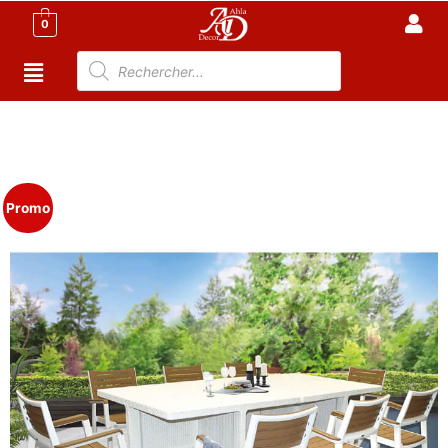
0
Accueil
/
Meuble Moderne
/
Meuble jardin
Tunisie
/
Salon de Jardin Tunisie
/
Salon +7P
/ Salon de
jardin 8 places – MIAMI
Promo