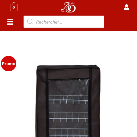
0
Accueil
/
Meuble Moderne
/
Armoire Tunisie
/
Armoire
en tissu tunisie
/ Rangement chaussures en tissu 5
étagères avec roues
Promo