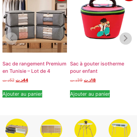
Sac de rangement Premium
Sac à gouter isotherme
en Tunisie – Lot de 4
pour enfant
د.ت
52
د.ت
44
د.ت
39
د.ت
18
Ajouter au panier
Ajouter au panier