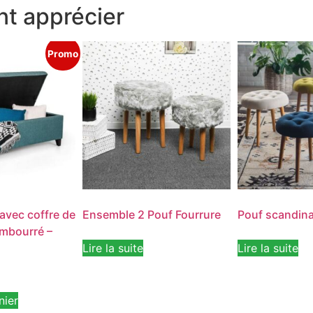
t apprécier
Promo
avec coffre de
Ensemble 2 Pouf Fourrure
Pouf scandin
mbourré –
Lire la suite
Lire la suite
nier