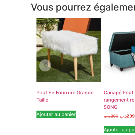
Vous pourrez égalemen
Pouf En Fourrure Grande
Canapé Pouf 
Taille
rangement re
SONG
Ajouter au panier
د.ت
290
د.ت
239
Ajouter au pa