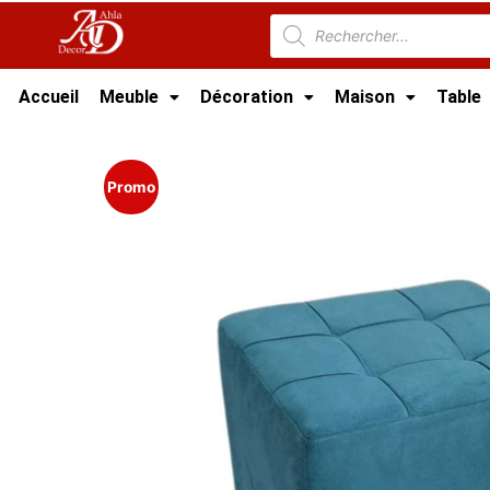
Accueil
Meuble
Décoration
Maison
Table
Accueil
/
Meuble Moderne
/
Nouveaux Produi
Promo