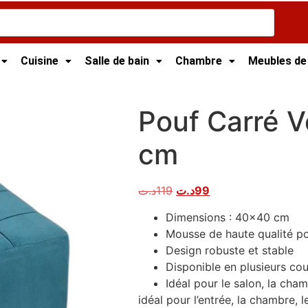
Cuisine
Salle de bain
Chambre
Meubles de
t
/ Pouf Carré Velours – 40*40 cm
Pouf Carré V
cm
د.ت
119
د.ت
99
Dimensions : 40×40 cm
Mousse de haute qualité po
Design robuste et stable
Disponible en plusieurs cou
Idéal pour le salon, la cham
idéal pour l’entrée, la chambre, l