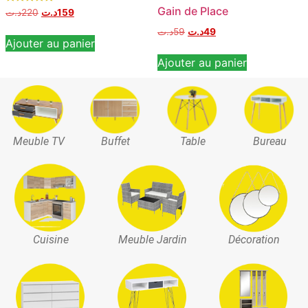
Gain de Place
Note
د.ت
220
د.ت
159
5.00
sur 5
د.ت
59
د.ت
49
Ajouter au panier
Ajouter au panier
Meuble TV
Buffet
Table
Bureau
Cuisine
Meuble Jardin
Décoration