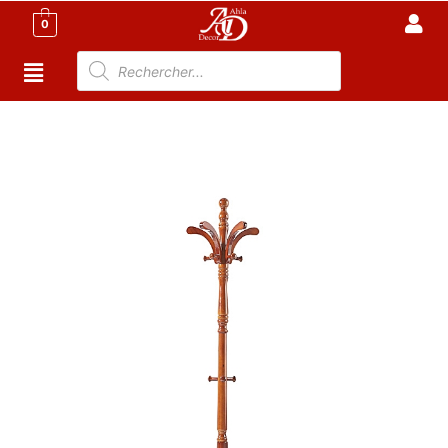
0
Accueil
/
Maison
/
Porte Manteau tunisie
/ Porte
Manteau en Bois – Démontable – 176 X46 Cm