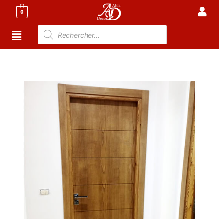
0
Accueil
/
Meuble Moderne
/
Nouveaux Produit
/ Porte
Interieur frêne