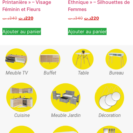
Printanière » – Visage
Ethnique » – Silhouettes de
Féminin et Fleurs
Femmes
د.ت
340
د.ت
220
د.ت
340
د.ت
220
Ajouter au panier
Ajouter au panier
Meuble TV
Buffet
Table
Bureau
Cuisine
Meuble Jardin
Décoration