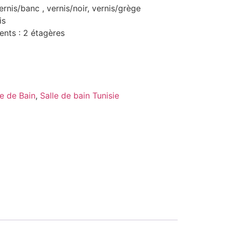
ernis/banc , vernis/noir, vernis/grège
is
nts : 2 étagères
e de Bain
,
Salle de bain Tunisie