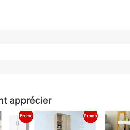
t apprécier
Promo
Promo