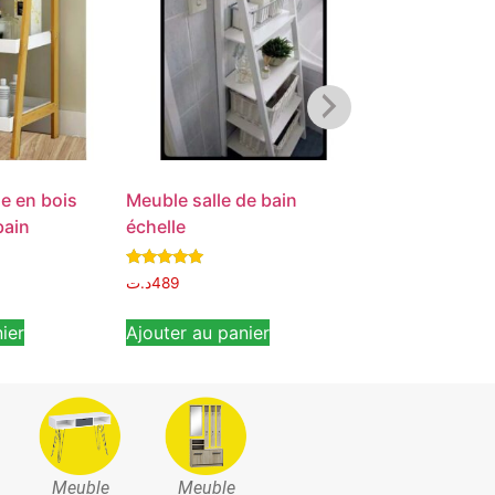
le en bois
Meuble salle de bain
MTAKE Meuble 
bain
échelle
Bain en bois –
2 couleurs
Note
د.ت
489
د.ت
220
د.ت
159
4.67
sur 5
ier
Ajouter au panier
Ajouter au pan
Meuble
Meuble