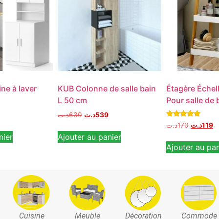
ne à laver
KUB Colonne de salle bain
Étagère Échel
L 50 cm
Pour salle de 
د.ت
630
د.ت
539
Note
د.ت
170
د.ت
119
5.00
nier
Ajouter au panier
sur 5
Ajouter au pan
Cuisine
Meuble
Décoration
Commode