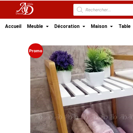
Accueil
Meuble
Décoration
Maison
Table
Accueil
/
Salle de bain Tunisie
/
Meuble salle 
Promo