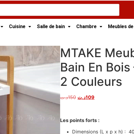
Cuisine
Salle de bain
Chambre
Meubles de
de Bain
/ MTAKE Meuble De Salle De Bain En Bois – 2 Etagè
MTAKE Meubl
Bain En Bois
2 Couleurs
د.ت
150
د.ت
109
Les points forts :
Dimensions (L x p x h) : 4