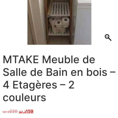
MTAKE Meuble de
Salle de Bain en bois –
4 Etagères – 2
couleurs
د.ت
220
د.ت
159