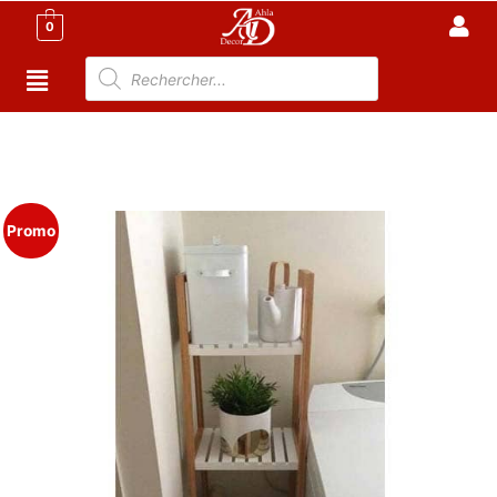
0
Accueil
/
Salle de bain Tunisie
/
Meuble salle de
Bain
/ MTAKE Meuble de Salle de Bain en bois – 4
Etagères – 2 couleurs
Promo