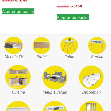
د.ت
950
د.ت
749
د.ت
520
د.ت
450
Ajouter au panier
Ajouter au panier
Meuble TV
Buffet
Table
Bureau
Cuisine
Meuble Jardin
Décoration