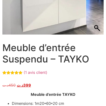
Meuble d’entrée
Suspendu – TAYKO
(
1
avis client)
Noté
1
5.00
sur 5
د.ت
450
د.ت
399
basé sur
notation
client
Meuble d’entrée TAYKO
Dimensions: 1m20*60*20 cm