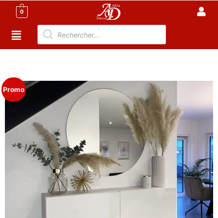
0
Accueil
/
Meuble Moderne
/
Meuble Salon
/
Meuble
d'entrée Tunisie
/ Meuble d’entrée Suspendu – TAYKO
Promo