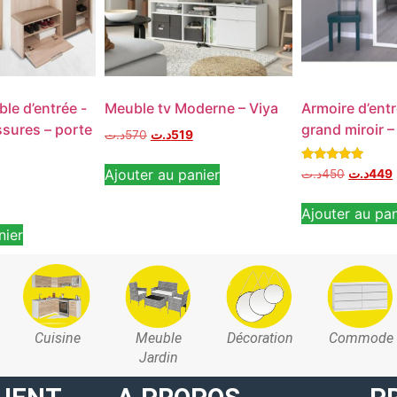
le d’entrée -
Meuble tv Moderne – Viya
Armoire d’ent
sures – porte
grand miroir –
د.ت
570
د.ت
519
Note
Ajouter au panier
د.ت
450
د.ت
449
5.00
sur 5
Ajouter au pan
nier
Cuisine
Meuble
Décoration
Commode
Jardin