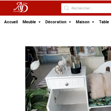
Accueil
Meuble
Décoration
Maison
Table
Accueil
/
Meuble Moderne
/
Meuble Salon
/
M