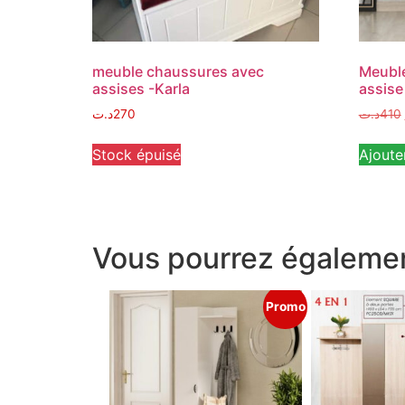
meuble chaussures avec
Meuble
assises -Karla
assise
د.ت
270
د.ت
410
Stock épuisé
Ajoute
Vous pourrez égalemen
Promo