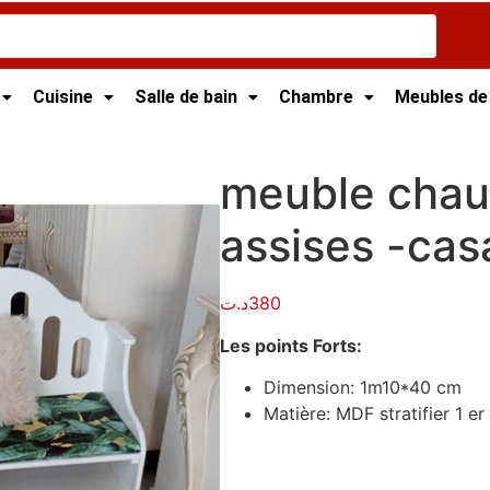
Cuisine
Salle de bain
Chambre
Meubles de
euble d'entrée Tunisie
/ meuble chaussures avec assises -c
meuble chau
assises -cas
د.ت
380
Les points Forts:
Dimension: 1m10*40 cm
Matière: MDF stratifier 1 er