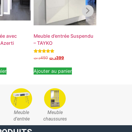
rée avec
Meuble d’entrée Suspendu
Meuble d’entr
 Azerti
– TAYKO
Miroir – Step
Note
Note
د.ت
450
د.ت
399
5.00
5.00
Lire la suite
sur 5
sur 5
ier
Ajouter au panier
Meuble
Meuble
d'entrée
chaussures