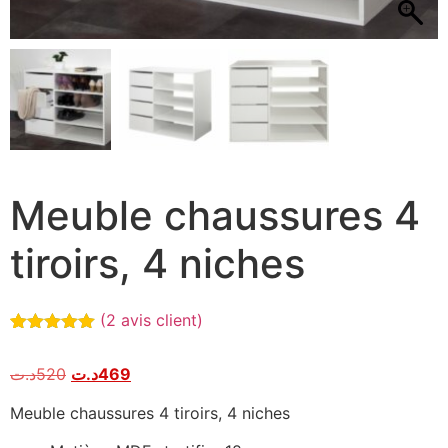
Meuble chaussures 4
tiroirs, 4 niches
(
2
avis client)
Noté
2
5.00
sur 5
د.ت
520
د.ت
469
basé sur
notations
client
Meuble chaussures 4 tiroirs, 4 niches