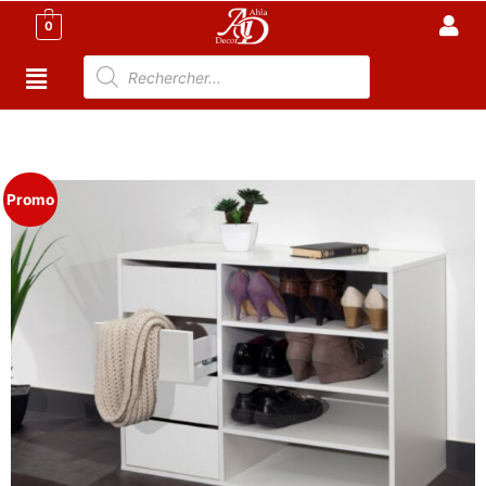
0
Accueil
/
Meuble Moderne
/
Porte chaussures
Tunisie
/ Meuble chaussures 4 tiroirs, 4 niches
Promo