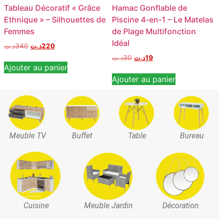
Tableau Décoratif « Grâce
Hamac Gonflable de
Ethnique » – Silhouettes de
Piscine 4-en-1 – Le Matelas
Femmes
de Plage Multifonction
Idéal
د.ت
340
د.ت
220
د.ت
30
د.ت
19
Ajouter au panier
Ajouter au panier
Meuble TV
Buffet
Table
Bureau
Cuisine
Meuble Jardin
Décoration