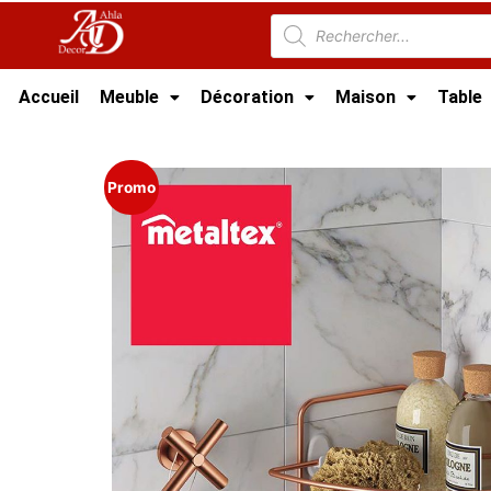
Accueil
Meuble
Décoration
Maison
Table
Accueil
/
Cuisine
/
Accessoire Cuisine Tunisie
Promo