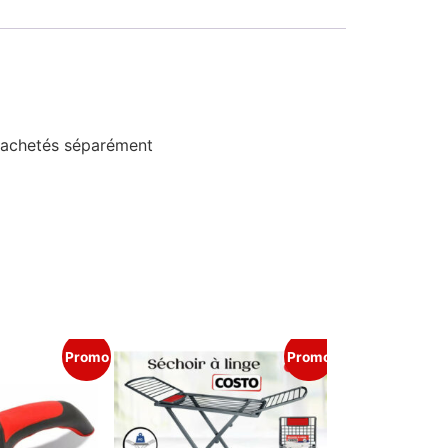
e achetés séparément
Promo
Promo