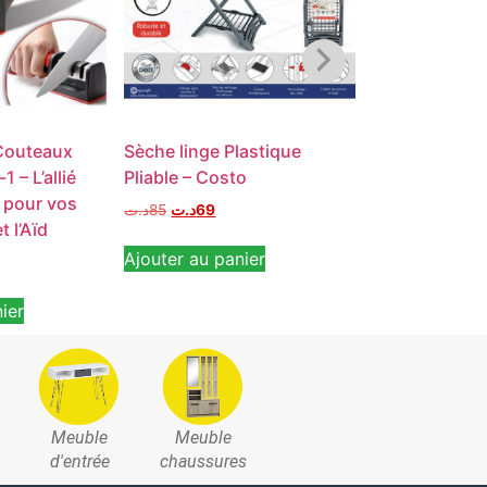
 Couteaux
Sèche linge Plastique
Mini Patère du
 – L’allié
Pliable – Costo
crochets pour
 pour vos
د.ت
85
د.ت
69
د.ت
25
د.ت
14
t l’Aïd
Ajouter au panier
Ajouter au pan
ier
Meuble
Meuble
d'entrée
chaussures