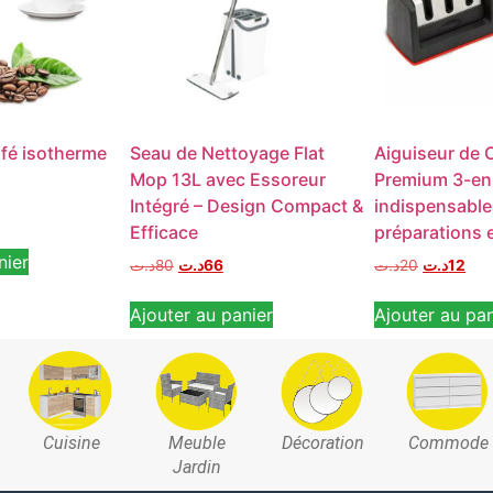
fé isotherme
Seau de Nettoyage Flat
Aiguiseur de
Mop 13L avec Essoreur
Premium 3-en-1
Intégré – Design Compact &
indispensable
Efficace
préparations e
nier
د.ت
80
د.ت
66
د.ت
20
د.ت
12
Ajouter au panier
Ajouter au pan
Cuisine
Meuble
Décoration
Commode
Jardin