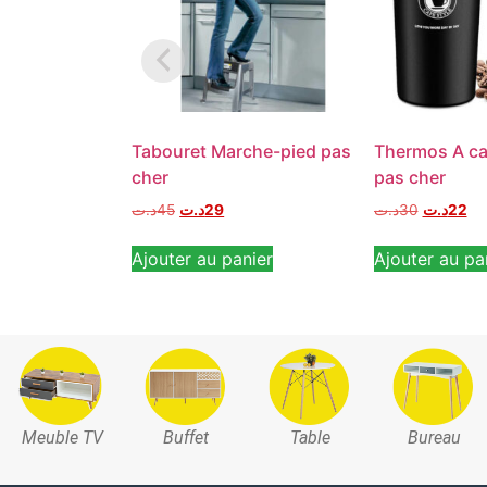
Tabouret Marche-pied pas
Thermos A ca
cher
pas cher
د.ت
45
د.ت
29
د.ت
30
د.ت
22
Ajouter au panier
Ajouter au pa
Meuble TV
Buffet
Table
Bureau