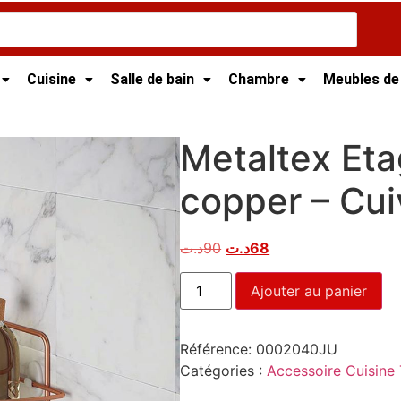
Cuisine
Salle de bain
Chambre
Meubles de
/ Metaltex Etagere d’angle copper – Cuivre
Metaltex Eta
copper – Cui
د.ت
90
د.ت
68
Ajouter au panier
Référence:
0002040JU
Catégories :
Accessoire Cuisine 