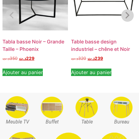
Tabla basse Noir – Grande
Table basse design
Taille – Phoenix
industriel – chêne et Noir
د.ت
350
د.ت
229
د.ت
320
د.ت
239
Ajouter au panier
Ajouter au panier
Meuble TV
Buffet
Table
Bureau