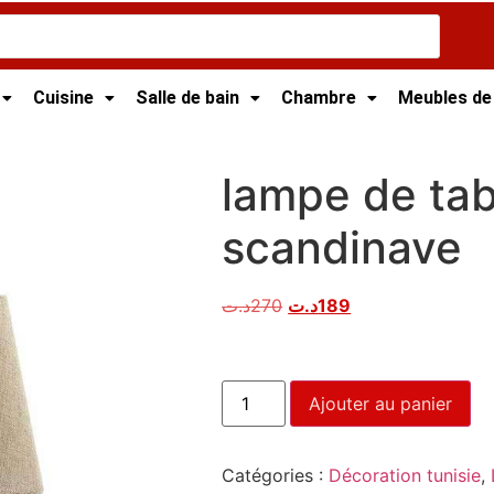
Cuisine
Salle de bain
Chambre
Meubles de
t
/ lampe de table Trépied scandinave
lampe de tab
scandinave
د.ت
270
د.ت
189
Ajouter au panier
Catégories :
Décoration tunisie
,