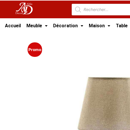
Accueil
Meuble
Décoration
Maison
Table
Accueil
/
Meuble Moderne
/
Nouveaux Produi
Promo