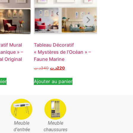
atif Mural
Tableau Décoratif
Tableau Décora
tanique » –
« Mystères de l’Océan » –
Spirituel » – A
al Original
Faune Marine
Lotus
د.ت
340
د.ت
220
د.ت
340
د.ت
220
ier
Ajouter au panier
Ajouter au pan
Meuble
Meuble
d'entrée
chaussures