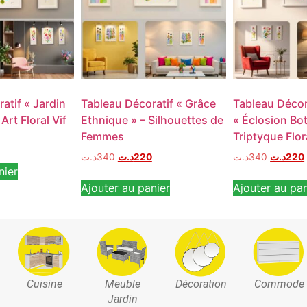
atif « Jardin
Tableau Décoratif « Grâce
Tableau Décor
Art Floral Vif
Ethnique » – Silhouettes de
« Éclosion Bo
Femmes
Triptyque Flor
د.ت
340
د.ت
220
د.ت
340
د.ت
220
nier
Ajouter au panier
Ajouter au pan
Cuisine
Meuble
Décoration
Commode
Jardin