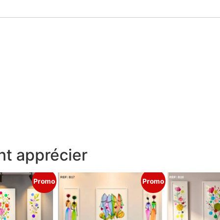
t apprécier
Promo
Promo