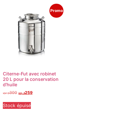
Promo
Citerne-Fut avec robinet
20 L pour la conservation
d’huile
د.ت
300
د.ت
259
Stock épuisé