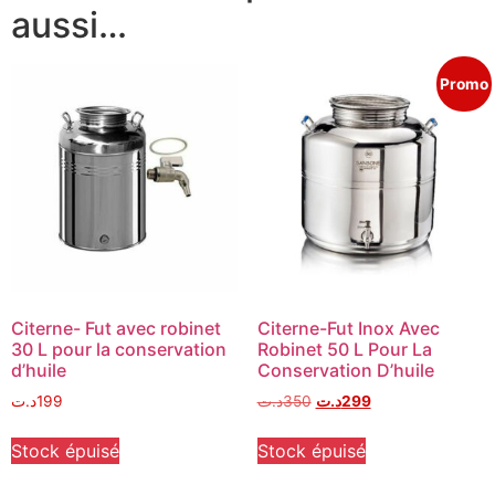
aussi…
Promo
Citerne- Fut avec robinet
Citerne-Fut Inox Avec
30 L pour la conservation
Robinet 50 L Pour La
d’huile
Conservation D’huile
د.ت
199
د.ت
350
د.ت
299
Stock épuisé
Stock épuisé