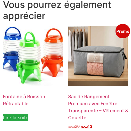
Vous pourrez également
apprécier
Promo
Fontaine à Boisson
Sac de Rangement
Rétractable
Premium avec Fenêtre
Transparente – Vêtement &
Lire la suite
Couette
د.ت
20
د.ت
13