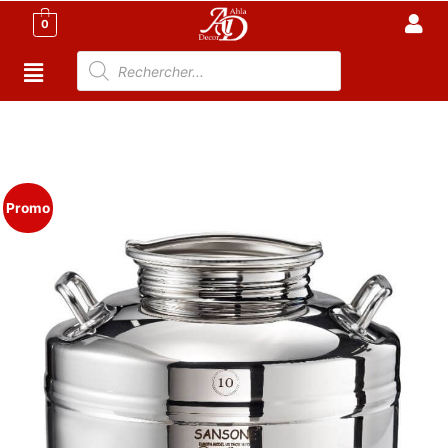
0
Accueil
/
Cuisine
/
Accessoire Cuisine Tunisie
/
CITERNE
- FUT HUILE D OLIVE
/ Citerne- Fut avec robinet 10 L
pour la conservation d’huile
Promo