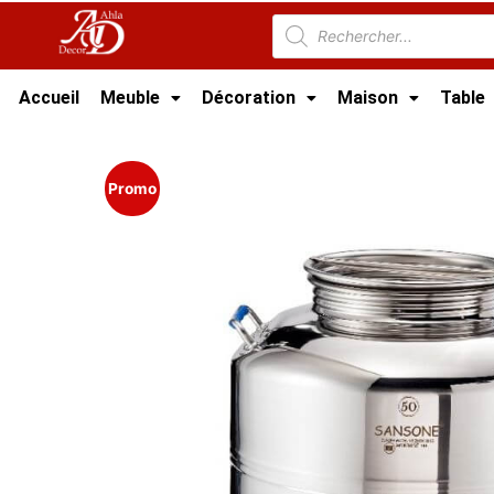
Accueil
Meuble
Décoration
Maison
Table
Accueil
/
Cuisine
/
Accessoire Cuisine Tunisie
Promo