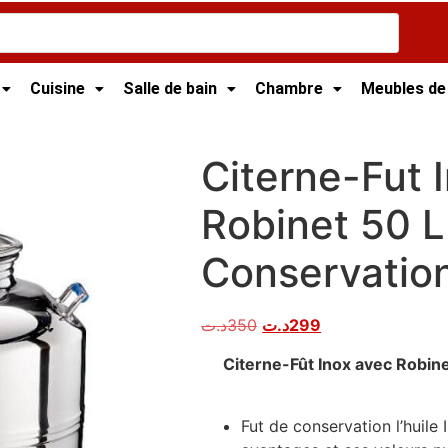
Cuisine
Salle de bain
Chambre
Meubles de
/
CITERNE - FUT HUILE D OLIVE
/ Citerne-Fut Inox Avec R
Citerne-Fut 
Robinet 50 L
Conservation
د.ت
350
د.ت
299
Citerne-Fût Inox avec Robine
Fut de conservation l’huile