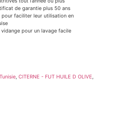
tritives tout l’année ou plus
tificat de garantie plus 50 ans
our faciliter leur utilisation en
uise
vidange pour un lavage facile
Tunisie
,
CITERNE - FUT HUILE D OLIVE
,