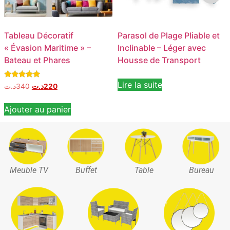
Tableau Décoratif
Parasol de Plage Pliable et
« Évasion Maritime » –
Inclinable – Léger avec
Bateau et Phares
Housse de Transport
Lire la suite
Note
د.ت
340
د.ت
220
5.00
sur 5
Ajouter au panier
Meuble TV
Buffet
Table
Bureau