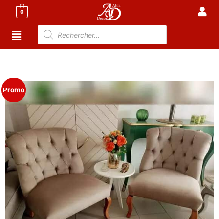
0
Accueil
/
Meuble Moderne
/
Nouveaux Produit
/ Fauteuil
Crapaud Capitonne – design moderne
Promo