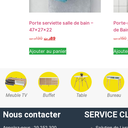
Porte serviette salle de bain –
Porte-
47x27x22
de Bai
د.ت
130
د.ت
89
د.ت
150
Ajouter au panier
Ajoute
Meuble TV
Buffet
Table
Bureau
Nous contacter
SERVICE C
Appelez-nous : 29 252 300
Solution de Livr