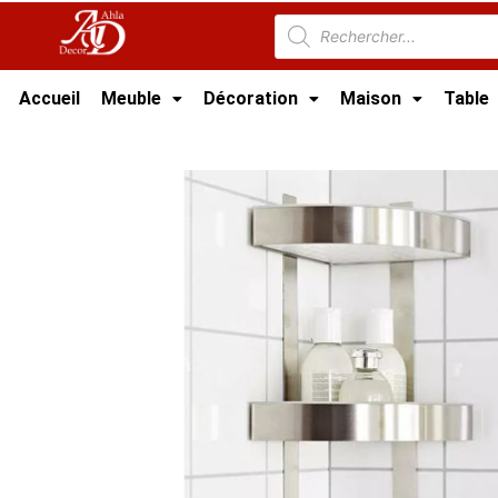
Accueil
Meuble
Décoration
Maison
Table
Accueil
/
Salle de bain Tunisie
/
Accessoires s