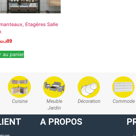
manteaux, Etagères Salle
n
د.ت
99
r au panier
Cuisine
Meuble
Décoration
Commode
Jardin
LIENT
A PROPOS
P
aison