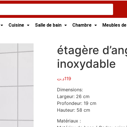
Cuisine
Salle de bain
Chambre
Meubles de
alle de bain
/ étagère d’angle – acier inoxydable
étagère d’ang
inoxydable
د.ت
119
Dimensions:
Largeur: 26 cm
Profondeur: 19 cm
Hauteur: 58 cm
Matériaux :