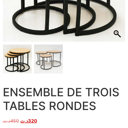
ENSEMBLE DE TROIS
TABLES RONDES
د.ت
450
د.ت
320