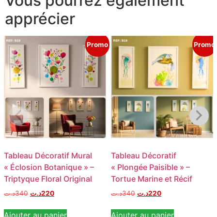
Vous pourrez également
apprécier
Promo
Promo
Tableau Décoratif Mural
Tableau Décoratif
« Éclosion Botanique » –
« Plongée Paisible » –
Triptyque Floral Original
Tortue Marine et Récif
د.ت
340
د.ت
220
د.ت
340
د.ت
220
Ajouter au panier
Ajouter au panier