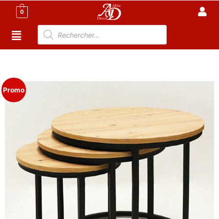
0
Accueil
/
Meuble Moderne
/
Nouveaux
Produit
/ ENSEMBLE DE TROIS TABLES RONDES
Promo